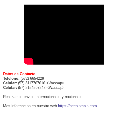
Datos de Contacto
:
Telefono:
(572) 6654229
Celular:
(57) 3117767616 <Wassap>
Celular:
(57) 3154597342 <Wassap>
Realizamos envios internacionales y nacionales.
Mas informacion en nuestra web
https://accolombia.com